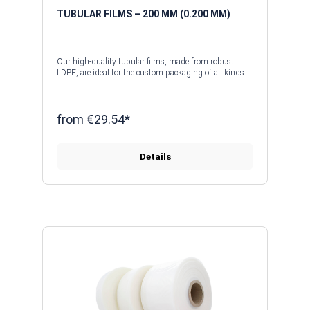
Average rating of 0 out of 5 stars
TUBULAR FILMS – 200 ΜM (0.200 MM)
Our high-quality tubular films, made from robust
LDPE, are ideal for the custom packaging of all kinds of
products. Whether for use in industry, retail or
logistics, tubular films offer optimum protection
against moisture, dust and dirt. Thanks to their
flexibility and durability, they are perfectly suited to a
from €29.54*
wide range of applications, from small individual
products right through to large quantities of goods.
Details