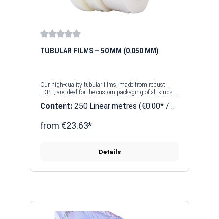
Average rating of 0 out of 5 stars
TUBULAR FILMS – 50 ΜM (0.050 MM)
Our high-quality tubular films, made from robust
LDPE, are ideal for the custom packaging of all kinds of
products. Whether for use in industry, retail or
Content:
250 Linear metres
(€0.00* / 1
logistics, tubular films offer optimum protection
Linear metres)
against moisture, dust and dirt. Thanks to their
flexibility and durability, they are perfectly suited to a
from €23.63*
wide range of applications, from small individual
products right through to large quantities of goods.
Details