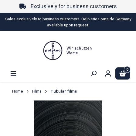
Exclusively for business customers
in content
Sales exclusively to business customers. Deliveries outside Germany
available upon request.
0
Home
Films
Tubular films
Skip image gallery