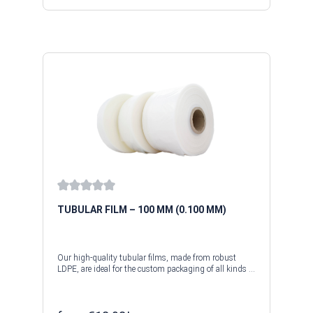
Güter – unsere Schlauchfolien bieten stabile,
zuverlässige und wirtschaftliche Lösungen. Profitieren
Sie von unserer langjährigen Erfahrung als Hersteller.
Gerne beraten wir Sie persönlich – auch für
Sonderformate und individuelle Anforderungen. Auf
Anfrage fertigen wir auch spezielle Maßanfertigungen.
Average rating of 0 out of 5 stars
TUBULAR FILM – 100 ΜM (0.100 MM)
Our high-quality tubular films, made from robust
LDPE, are ideal for the custom packaging of all kinds of
products. Whether for use in industry, retail or
logistics, tubular films offer optimum protection
against moisture, dust and dirt. Thanks to their