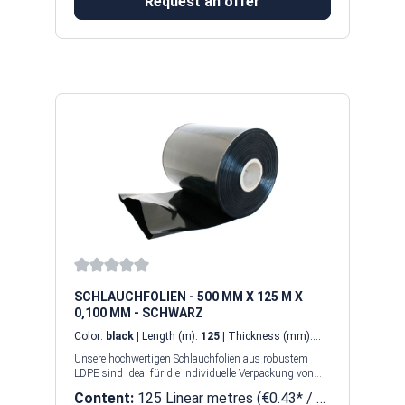
Request an offer
Average rating of 0 out of 5 stars
SCHLAUCHFOLIEN - 500 MM X 125 M X
0,100 MM - SCHWARZ
Color:
black
| Length (m):
125
| Thickness (mm):
0,100 (100 µm)
| Width (mm):
500
Unsere hochwertigen Schlauchfolien aus robustem
LDPE sind ideal für die individuelle Verpackung von
Produkten aller Art. Ob für den Einsatz in Industrie,
Content:
125 Linear metres
(€0.43* / 1
Handel oder Logistik – Schlauchfolien bieten optimalen