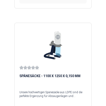
Spänesäcke in verschiedenen Größen und
Materialstärken, um sowohl grobe Holzspäne als auch
feinste Staubpartikel sicher zu lagern.Sollten Sie Ihr
gewünschtes Maß nicht finden, zögern Sie nicht uns
zu kontaktieren. Durch unseren eigenen
Maschinenpark sind wir in der Lage, nahezu alle
Längen und Breiten zu produzieren. Auf Wunsch
senden wir Ihnen auch gerne ein Muster zu oder Sie
nennen uns einfach Ihre Absauganlage.
Average rating of 0 out of 5 stars
SPÄNESÄCKE - 1100 X 1250 X 0,150 MM
Unsere hochwertigen Spänesäcke aus LDPE sind die
perfekte Ergänzung für Absauganlagen und
Späneabscheider. Sie überzeugen durch ihre
strapazierfähige Verarbeitung und eine verstärkte