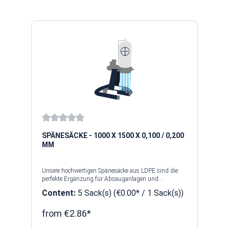
Average rating of 0 out of 5 stars
SPÄNESÄCKE - 1000 X 1500 X 0,100 / 0,200
MM
Unsere hochwertigen Spänesäcke aus LDPE sind die
perfekte Ergänzung für Absauganlagen und
Späneabscheider. Sie überzeugen durch ihre
Content:
5 Sack(s)
(€0.00* / 1 Sack(s))
strapazierfähige Verarbeitung und eine verstärkte
Bodennaht, die ein zuverlässiges Auffangen von Staub
und Spänen garantiert. Dank lebensmittelkonformer
from €2.86*
Herstellung eignen sie sich auch für den Einsatz in
sensiblen Bereichen. Passend für alle gängigen Geräte