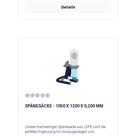
sorgen unsere Staub- und Spänesäcke für eine saubere,
Details
sichere und effiziente Arbeitsumgebung.
Average rating of 0 out of 5 stars
SPÄNESÄCKE - 1050 X 1200 X 0,200 MM
Unsere hochwertigen Spänesäcke aus LDPE sind die
perfekte Ergänzung für Absauganlagen und