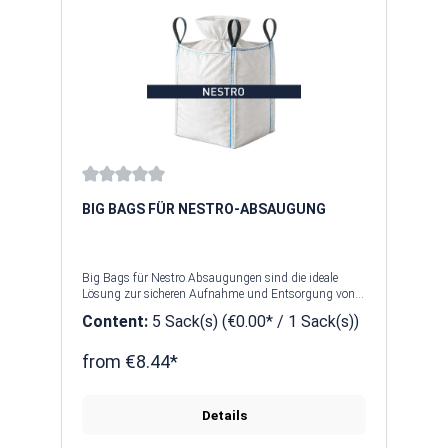
Average rating of 0 out of 5 stars
BIG BAGS FÜR NESTRO-ABSAUGUNG
Big Bags für Nestro Absaugungen sind die ideale
Lösung zur sicheren Aufnahme und Entsorgung von
Staub, Spänen und Schüttgütern aus industriellen
Content:
5 Sack(s)
(€0.00* / 1 Sack(s))
Absauganlagen. Die robusten FIBC Big Bags
überzeugen durch hohe Tragfähigkeit, passgenaue
Anschlüsse und eine staubarme Handhabung. Eine
from €8.44*
integrierte Schürze zum Zubinden sorgt für
zusätzlichen Staubschutz beim Wechsel. Optimal für
Nestro Absauganlagen, langlebig, wirtschaftlich und
Details
umweltfreundlich.