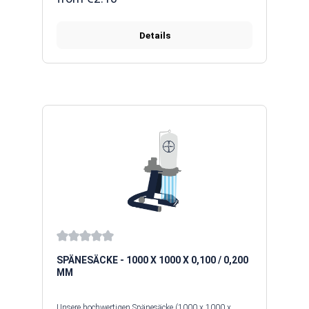
bestehen aus 100% LDPE und sind ebenfalls
lebensmittelkonform. Ihre Aufgabe ist es, die
abgesaugten Späne und Stäube aufzufangen. Je nach
Details
Einsatzbereich gibt es Plastiksäcke in verschiedenen
Größen und Materialstärken, um sowohl grobe
Holzspäne als auch feinste Staubpartikel sicher zu
lagern. Sollten Sie Ihr gewünschtes Maß nicht finden,
zögern Sie nicht uns zu kontaktieren. Durch unseren
eigenen Maschinenpark sind wir in der Lage, nahezu
alle Längen und Breiten zu produzieren. Auf Wunsch
senden wir Ihnen auch gerne ein Muster zu oder Sie
nennen uns einfach Ihre Absauganlage.
Average rating of 0 out of 5 stars
SPÄNESÄCKE - 1000 X 1000 X 0,100 / 0,200
MM
Unsere hochwertigen Spänesäcke (1000 x 1000 x