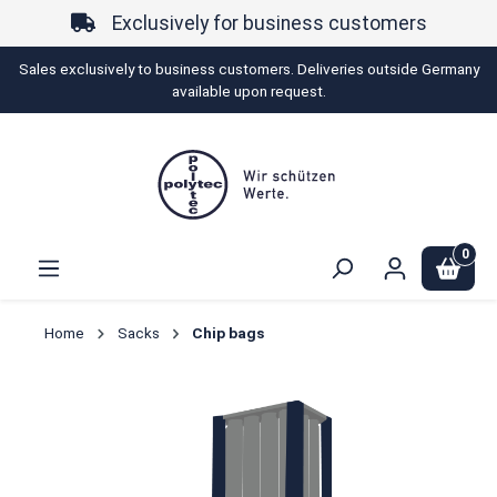
Exclusively for business customers
in content
Sales exclusively to business customers. Deliveries outside Germany
available upon request.
0
Home
Sacks
Chip bags
Skip image gallery