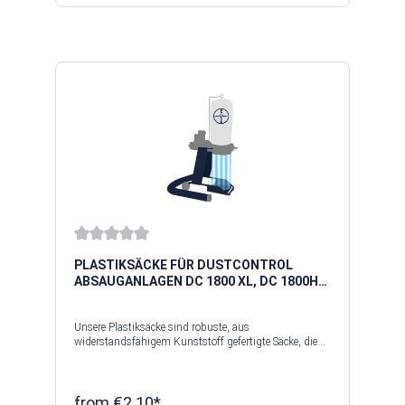
Average rating of 0 out of 5 stars
PLASTIKSÄCKE FÜR DUSTCONTROL
ABSAUGANLAGEN DC 1800 XL, DC 1800H
ASBEST / EX (SS) / TR EX
Unsere Plastiksäcke sind robuste, aus
widerstandsfähigem Kunststoff gefertigte Säcke, die
an Absauganlagen oder Späneabscheidern befestigt
werden. Wir bieten Ihnen hochwertige Plastiksäcke mit
Industriequalität für alle gängigen Geräte an. Unsere
Plastiksäcke sind mit einer Bodennaht versehen,
from
€2.10*