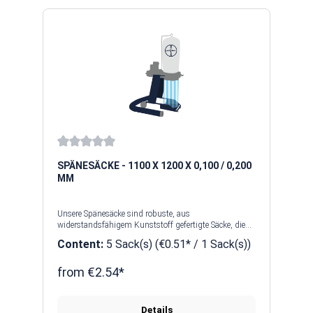
Average rating of 0 out of 5 stars
SPÄNESÄCKE - 1100 X 1200 X 0,100 / 0,200
MM
Unsere Spänesäcke sind robuste, aus
widerstandsfähigem Kunststoff gefertigte Säcke, die
an Absauganlagen oder Späneabscheidern befestigt
Content:
5 Sack(s)
(€0.51* / 1 Sack(s))
werden. Wir bieten Ihnen hochwertige Spänesäcke für
alle gängigen Geräte an. Unsere Spänesäcke sind mit
einer Bodennaht versehen, bestehen aus 100% LDPE
from €2.54*
und sind ebenfalls lebensmittelkonform. Ihre Aufgabe
ist es, die abgesaugten Späne und Stäube
aufzufangen. Je nach Einsatzbereich gibt es
Details